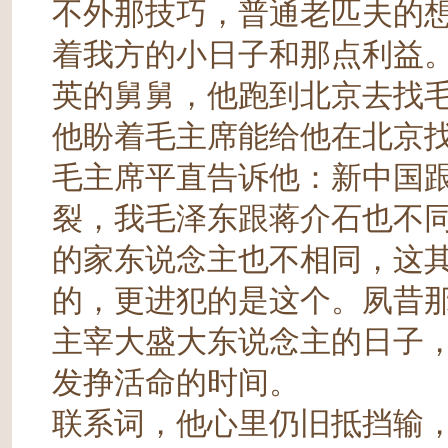
不外那技巧，普通老匹夫的
着我方的小日子和那点利益
英的舅舅，他跑到北京去找
他盼着毛主席能给他在北京
毛主席平直告诉他：新中国
裂，我毛泽东跟蒋介石也不
的家东说念主也不相同，这
的，更进犯的是这个。夙昔
主宰大盛大东说念主的日子
发挣活命的时间。
联系词，他心里仍旧抵挡输