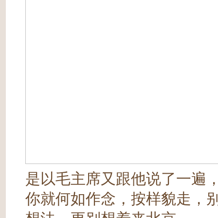
是以毛主席又跟他说了一遍
你就何如作念，按样貌走，