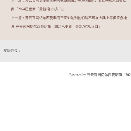
下一篇：
开云官网切尔西赞助商权臣跑赢沪深300指数-开云官网切尔西赞助
商「2024已更新「最新/官方/入口」
上一篇：
开云官网切尔西赞助商平直影响到他们能不可在大陆上再保留点地
皮-开云官网切尔西赞助商「2024已更新「最新/官方/入口」
友情链接：
Powered by
开云官网切尔西赞助商「202