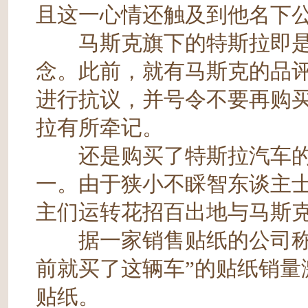
且这一心情还触及到他名下
马斯克旗下的特斯拉即是好
念。此前，就有马斯克的品
进行抗议，并号令不要再购
拉有所牵记。
还是购买了特斯拉汽车的车
一。由于狭小不睬智东谈主
主们运转花招百出地与马斯
据一家销售贴纸的公司称，
前就买了这辆车”的贴纸销量
贴纸。