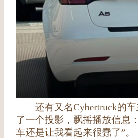
还有又名Cybertruck
了一个投影，飘摇播放信息：
车还是让我看起来很蠢了”。