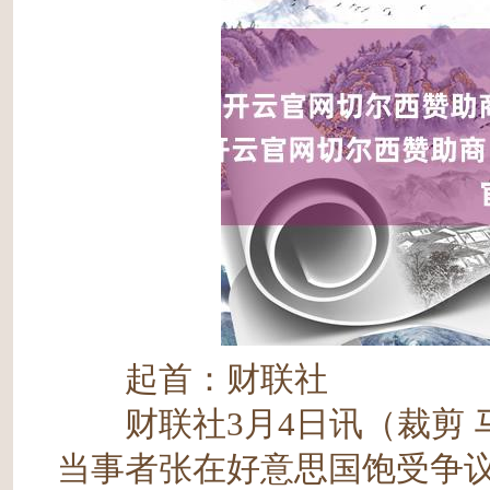
起首：财联社
财联社3月4日讯（裁剪 
当事者张在好意思国饱受争