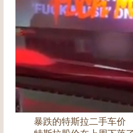
暴跌的特斯拉二手车价