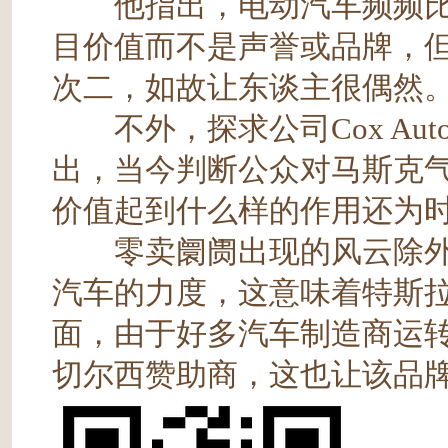
他指出，电动汽车频频比
目价值而不是声誉或品牌，但看
次二，如故让东谈主很偶然
不外，探求公司Cox Automot
出，当今判断公众对马斯克
价值起到什么样的作用还为
零卖阛阓出现的风云除外
汽车的力度，这意味着特斯
面，由于好多汽车制造商运
切尔西赞助商，这也让该品