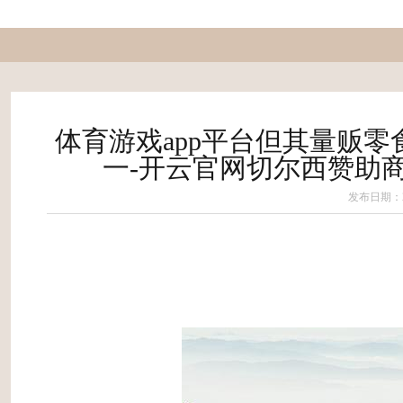
体育游戏app平台但其量贩
一-开云官网切尔西赞助商
发布日期：20