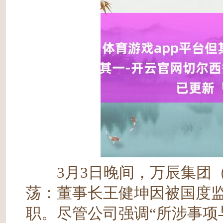
3月3日晚间，万辰集团（30
荡：董事长王健坤因被国度
职。尽管公司强调“所涉事项