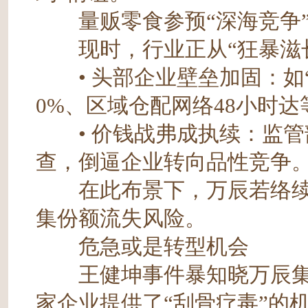
量贩零食参预“深海竞争
现时，行业正从“狂暴滋
• 头部企业壁垒加固：如“
0%、区域仓配网络48小时
• 价钱战弗成执续：监管部
查，倒逼企业转向品性竞争
在此布景下，万辰若络续依
集份额流失风险。
危急或是转型机会
王健坤事件暴知晓万辰集
家企业提供了“刮骨疗毒”的