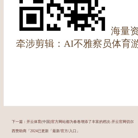
海量资
牵涉剪辑：AI不雅察员体育游
下一篇：
开云体育(中国)官方网站都为春卷增添了丰富的档次-开云官网切尔
西赞助商「2024已更新「最新/官方/入口」