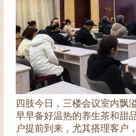
四肢今日，三楼会议室内飘
早早备好温热的养生茶和甜
户提前到来，尤其搭理客户