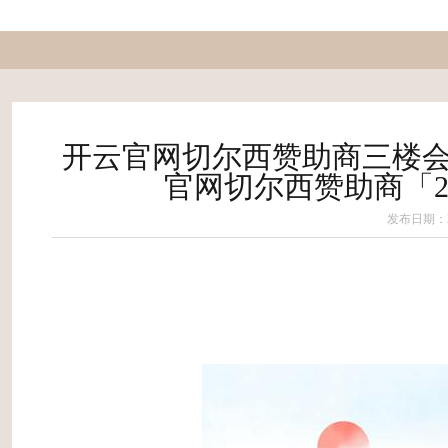
开云官网切尔西赞助商三楼会
官网切尔西赞助商「2
发布日期：20