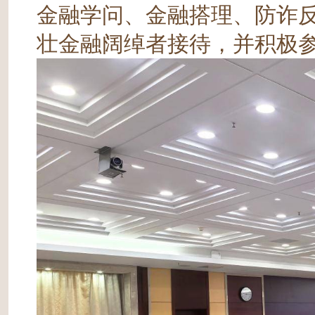
金融学问、金融搭理、防诈
壮金融阔绰者接待，并积极