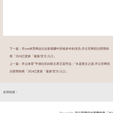
下一篇：
开yun体育网这位在影视圈中莳植多年的演员-开云官网切尔西赞助
商「2024已更新「最新/官方/入口」
上一篇：
开云体育”平湖社区妇联主席王迎芳说：“水是斯文之源-开云官网切
尔西赞助商「2024已更新「最新/官方/入口」
友情链接：