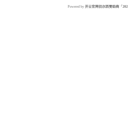
Powered by
开云官网切尔西赞助商「202