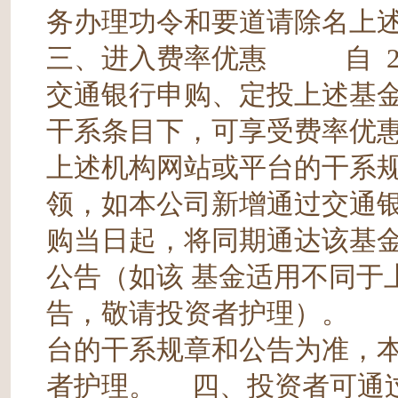
务办理功令和要道请除名上
三、进入费率优惠 自 202
交通银行申购、定投上述基金
干系条目下，可享受费率优惠
上述机构网站或平台的干
领，如本公司新增通过交通银
购当日起，将同期通达该基
公告（如该 基金适用不同于
告，敬请投资者护理）。
台的干系规章和公告为准，本
者护理。 四、投资者可通