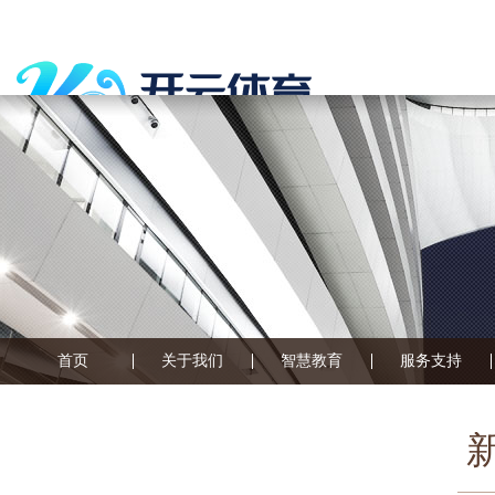
首页
关于我们
智慧教育
服务支持