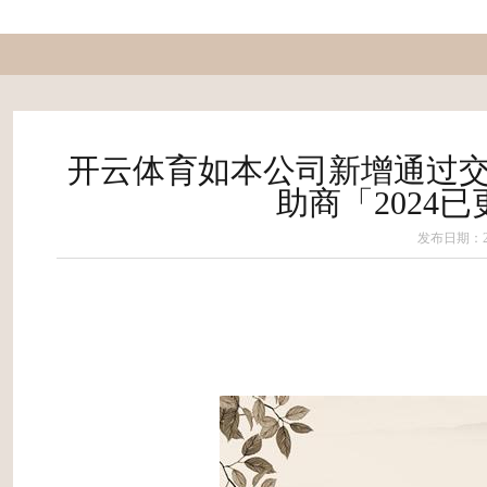
开云体育如本公司新增通过交
助商「2024
发布日期：202